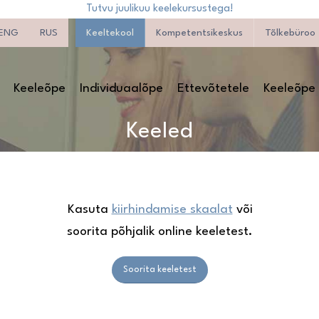
Tutvu juulikuu keelekursustega!
ENG
RUS
Keeltekool
Kompetentsikeskus
Tõlkebüroo
Keeleõpe
Individuaalõpe
Ettevõtetele
Keeleõpe 
Keeled
Kasuta
kiirhindamise skaalat
või
soorita põhjalik online keeletest.
Soorita keeletest