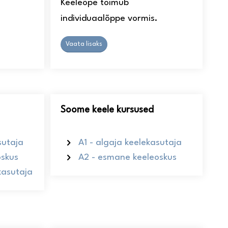
Keeleõpe toimub
individuaalõppe vormis.
Vaata lisaks
Soome keele kursused
sutaja
A1 - algaja keelekasutaja
oskus
A2 - esmane keeleoskus
ekasutaja