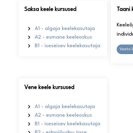
Saksa keele kursused
Taani 
Keeleõ
A1 - algaja keelekasutaja
indivi
A2 - esmane keeleoskus
B1 - iseseisev keelekasutaja
Vaata l
Vene keele kursused
A1 - algaja keelekasutaja
A2 - esmane keeleoskus
B1 - iseseisev keelekasutaja
B2 - edasijõudnu tase