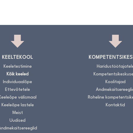
KEELTEKOOL
KOMPETENTSIKES
Keeletestimine
Haridustöötajatel
Kõik keeled
Kompetentsikeskuse
Individuaalõpe
Koolitajad
Ettevõtetele
Andmekaitsereegli
Keeleõpe välismaal
Roheline kompetentsik
Keeleõpe lastele
Kontaktid
Meist
Uudised
Andmekaitsereeglid