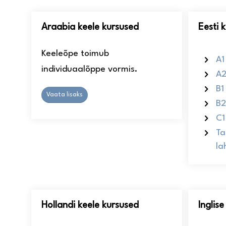
Araabia keele kursused
Eesti 
Keeleõpe toimub
A1
individuaalõppe vormis.
A2
B1
Vaata lisaks
B2
C1
Ta
la
Hollandi keele kursused
Inglis