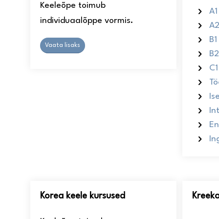
Keeleõpe toimub
A1
individuaalõppe vormis.
A2
B1
Vaata lisaks
B2
C1
Tö
Is
In
En
In
Korea keele kursused
Kreeka