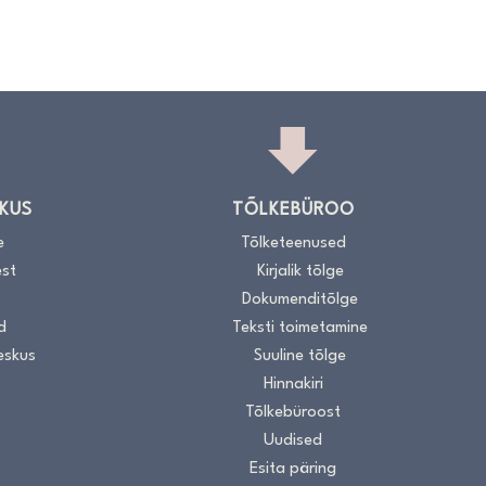
KUS
TÕLKEBÜROO
e
Tõlketeenused
st
Kirjalik tõlge
Dokumenditõlge
d
Teksti toimetamine
eskus
Suuline tõlge
Hinnakiri
Tõlkebüroost
Uudised
Esita päring