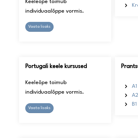
Keeleõpe toimub
Kr
individuaalõppe vormis.
Vaata lisaks
Portugali keele kursused
Prants
Keeleõpe toimub
A1
individuaalõppe vormis.
A2
B1
Vaata lisaks