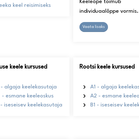
Keeleõpe toimub
eeka keel reisimiseks
individuaalõppe vormis.
Vaata lisaks
use keele kursused
Rootsi keele kursused
 - algaja keelekasutaja
A1 - algaja keeleka
 - esmane keeleoskus
A2 - esmane keele
 - iseseisev keelekasutaja
B1 - iseseisev keel