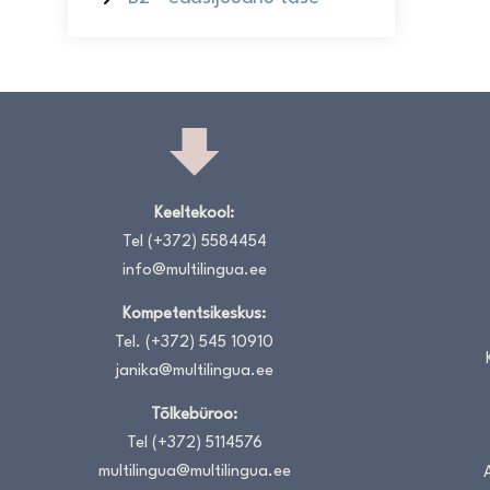
Keeltekool:
Tel
(+372) 5584454
info@multilingua.ee
Kompetentsikeskus:
Tel.
(+372) 545 10910
janika@multilingua.ee
Tõlkebüroo:
Tel
(+372) 5114576
multilingua@multilingua.ee