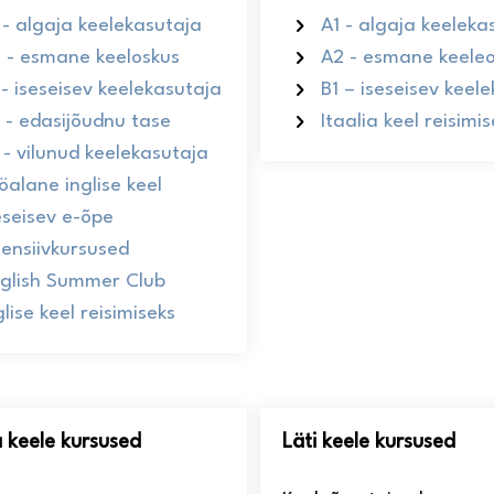
 - algaja keelekasutaja
A1 - algaja keeleka
 - esmane keeloskus
A2 - esmane keele
 - iseseisev keelekasutaja
B1 – iseseisev keel
 - edasijõudnu tase
Itaalia keel reisimi
 - vilunud keelekasutaja
öalane inglise keel
eseisev e-õpe
tensiivkursused
glish Summer Club
glise keel reisimiseks
 keele kursused
Läti keele kursused