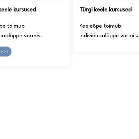
keele kursused
Türgi keele kursused
pe toimub
Keeleõpe toimub
duaalõppe vormis.
individuaalõppe vormis.
isaks