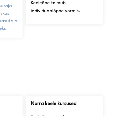
Keeleõpe toimub
sutaja
individuaalõppe vormis.
oskus
ekasutaja
seks
Norra keele kursused