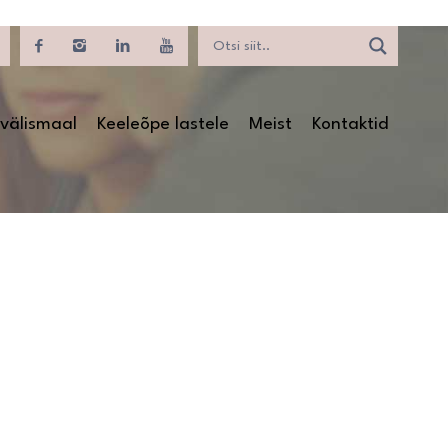
välismaal
Keeleõpe lastele
Meist
Kontaktid