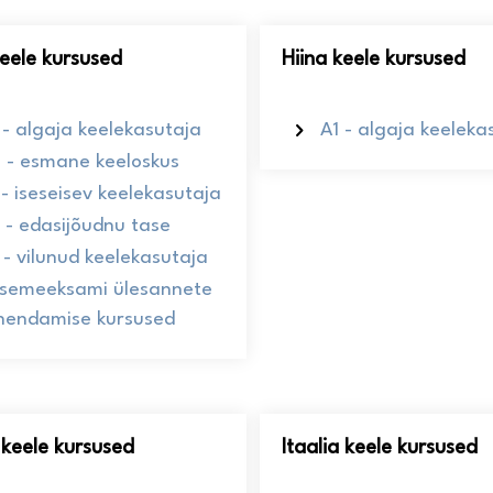
keele kursused
Hiina keele kursused
 - algaja keelekasutaja
A1 - algaja keeleka
 - esmane keeloskus
 - iseseisev keelekasutaja
 - edasijõudnu tase
 - vilunud keelekasutaja
semeeksami ülesannete
hendamise kursused
e keele kursused
Itaalia keele kursused