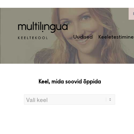
Uudised
Keeletestimine
Keel, mida soovid õppida