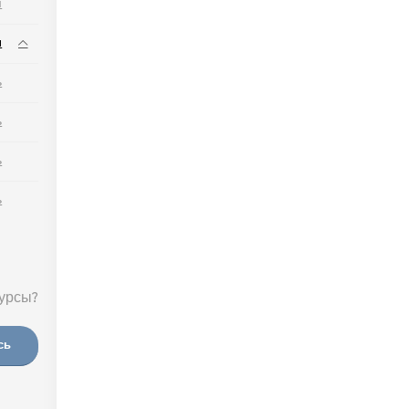
м
ы
ь
ь
ь
ь
урсы?
сь