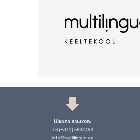
Школа языков:
Tel
(+372) 5584454
info@multilingua.ee