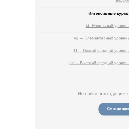
языко
Интенсивные курс
A1- Начальный уровен
A2 — Элементарный уровен
B1 — Низкий средний уровен
B2 — Высокий средний уровен
Не найти подходящие к
Смотри зде