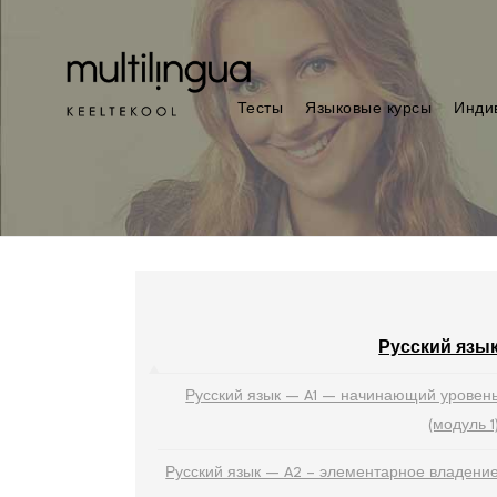
Тесты
Языковые курсы
Инди
Русский язы
Русский язык — A1 — начинающий уровен
(модуль 1
Русский язык — A2 – элементарное владени