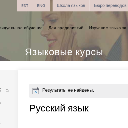
EST
ENG
Школа языков
Бюро переводов
видуальное обучение
Для предприятий
Изучение языка за
Языковые курсы
к
Результаты не найдены.
ь
Русский язык
)
е