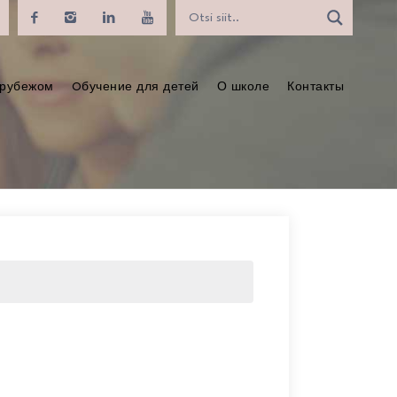
 рубежом
Oбучение для детей
О школе
Контакты